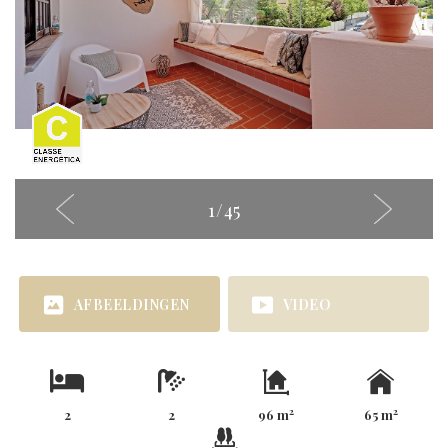
1
/
45
AFBEELDINGEN
VIDEO
2
2
2
2
96 m
65 m