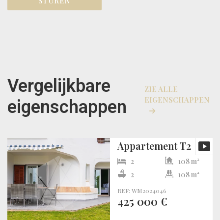
STUREN
Vergelijkbare
ZIE ALLE
EIGENSCHAPPEN
eigenschappen
Appartement T2
2
108 m²
2
108 m²
REF: WM2024046
425 000 €