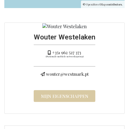
©
OpenStreetMap
contributors.
Wouter Westelaken
+351 962 527 373
(Nationale mobiele netwerkoproep)
wouter@westmark.pt
MIJN EIGENSCHAPPEN