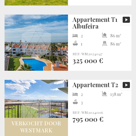
Appartement T1
Albufeira
2
86 m²
1
86 m²
REF: WM2024047
325 000 €
Appartement T2
2
138 m²
3
REF: WM2024006
795 000 €
VERKOCHT DOOR
WESTMARK